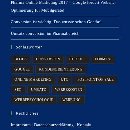
Pharma Online Marketing 2017 – Google fordert Website-
Optimierung für Mobilgeräte!
Conversion ist wichtig: Das wusste schon Goethe!
Umsatz conversion im Pharmabereich
Schlagwörter
BLOGS
CONVERSION
COOKIES
FORMEN
GOOGLE
KUNDENORIENTIERUNG
ONLINE MARKETING
OTC
POS: POINT OF SALE
SEO
UMSATZ
WERBEKOSTEN
WERBEPSYCHOLOGIE
WERBUNG
Rechtliches
Impressum
|
Datenschutzerklärung
|
Kontakt