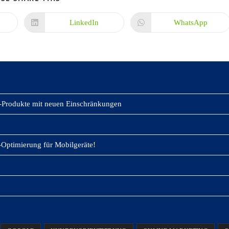
INHALT
TEILEN
LinkedIn
WhatsApp
Öffnet
Öffnet
in
in
einem
einem
neuen
neuen
Fenster
Fenster
-Produkte mit neuen Einschränkungen
Optimierung für Mobilgeräte!