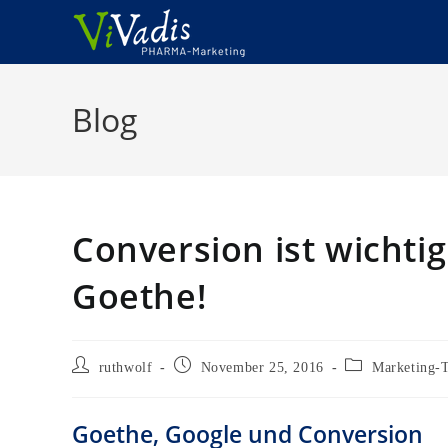
Zum
Inhalt
springen
Blog
Conversion ist wichti
Goethe!
Beitrags-
Beitrag
Beitrags-
ruthwolf
November 25, 2016
Marketing-
Autor:
veröffentlicht:
Kategorie:
Goethe, Google und Conversion