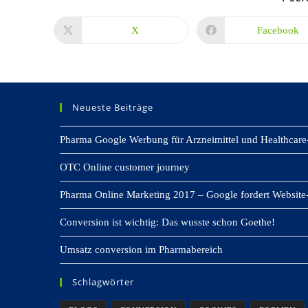
X
Facebook
Öffnet
Öffnet
in
in
einem
einem
neuen
neuen
Fenster
Fenster
Neueste Beiträge
Pharma Google Werbung für Arzneimittel und Healthcare
OTC Online customer journey
Pharma Online Marketing 2017 – Google fordert Website-
Conversion ist wichtig: Das wusste schon Goethe!
Umsatz conversion im Pharmabereich
Schlagwörter