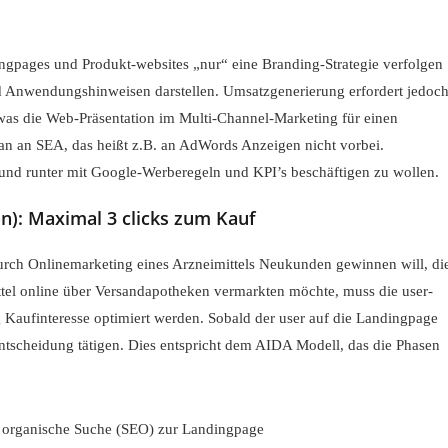
ingpages und Produkt-websites „nur“ eine Branding-Strategie verfolgen
nd Anwendungshinweisen darstellen. Umsatzgenerierung erfordert jedoc
was die Web-Präsentation im Multi-Channel-Marketing für einen
an an SEA, das heißt z.B. an AdWords Anzeigen nicht vorbei.
uf und runter mit Google-Werberegeln und KPI’s beschäftigen zu wollen.
on): Maximal 3 clicks zum Kauf
urch Onlinemarketing eines Arzneimittels Neukunden gewinnen will, di
ttel online über Versandapotheken vermarkten möchte, muss die user-
Kaufinteresse optimiert werden. Sobald der user auf die Landingpage
fentscheidung tätigen. Dies entspricht dem AIDA Modell, das die Phasen
 organische Suche (SEO) zur Landingpage