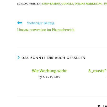
SCHLAGWÖRTER
:
CONVERSION
,
GOOGLE
,
ONLINE MARKETING
,
U
Weitere
Vorheriger Beitrag
Artikel
Umsatz conversion im Pharmabereich
ansehen
DAS KÖNNTE DIR AUCH GEFALLEN
Wie Werbung wirkt
8 „musts“
März 15, 2015
PLEA