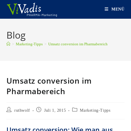
Zum
MENÜ
Inhalt
springen
Blog
>
Marketing-Tipps
>
Umsatz conversion im Pharmabereich
Umsatz conversion im
Pharmabereich
Beitrags-
Beitrag
Beitrags-
ruthwolf
Juli 1, 2015
Marketing-Tipps
Autor:
veröffentlicht:
Kategorie:
Umsatz conversion: Wie man aus