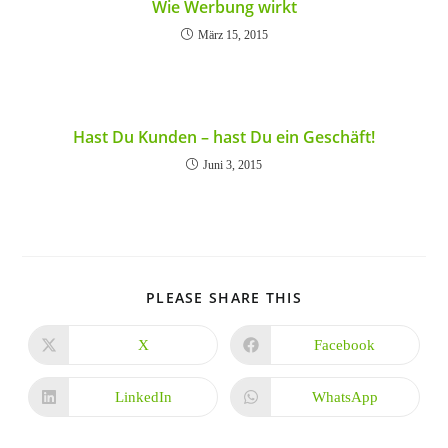
Wie Werbung wirkt
März 15, 2015
Hast Du Kunden – hast Du ein Geschäft!
Juni 3, 2015
DIESEN
PLEASE SHARE THIS
INHALT
TEILEN
X
Facebook
Öffnet
Öffnet
in
in
einem
einem
neuen
neuen
LinkedIn
WhatsApp
Öffnet
Öffnet
Fenster
Fenster
in
in
einem
einem
neuen
neuen