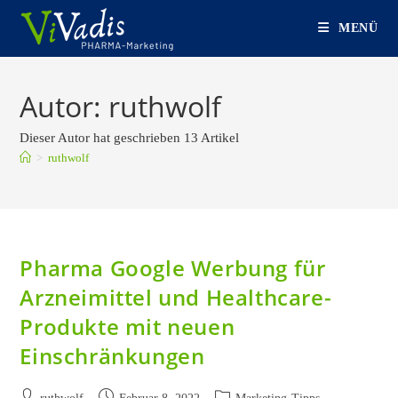
Zum
MENÜ
Inhalt
springen
Autor:
ruthwolf
Dieser Autor hat geschrieben 13 Artikel
>
ruthwolf
Pharma Google Werbung für
Arzneimittel und Healthcare-
Produkte mit neuen
Einschränkungen
Beitrags-
Beitrag
Beitrags-