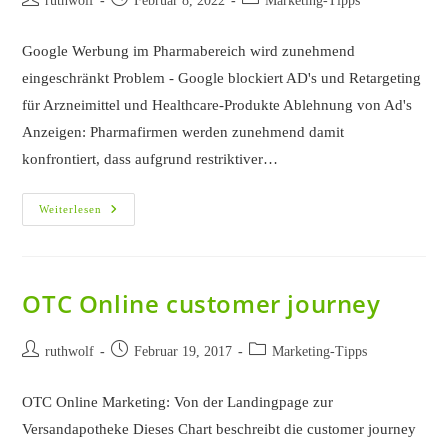
ruthwolf
Februar 8, 2022
Marketing-Tipps
Autor:
veröffentlicht:
Kategorie:
Google Werbung im Pharmabereich wird zunehmend
eingeschränkt Problem - Google blockiert AD's und Retargeting
für Arzneimittel und Healthcare-Produkte Ablehnung von Ad's
Anzeigen: Pharmafirmen werden zunehmend damit
konfrontiert, dass aufgrund restriktiver…
Pharma
Weiterlesen
Google
Werbung
Für
Arzneimittel
Und
Healthcare-
OTC Online customer journey
Produkte
Mit
Neuen
Beitrags-
Einschränkungen
Beitrag
Beitrags-
ruthwolf
Februar 19, 2017
Marketing-Tipps
Autor:
veröffentlicht:
Kategorie:
OTC Online Marketing: Von der Landingpage zur
Versandapotheke Dieses Chart beschreibt die customer journey