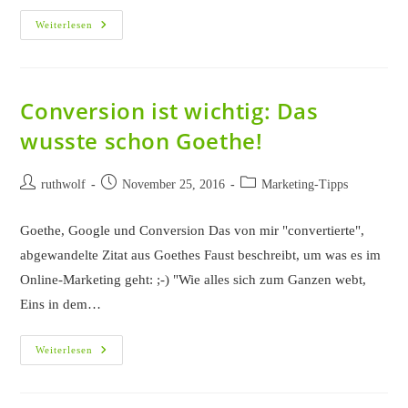
Pharma
Weiterlesen
Online
Marketing
2017
–
Google
Fordert
Conversion ist wichtig: Das
Website-
Optimierung
wusste schon Goethe!
Für
Mobilgeräte!
Beitrags-
Beitrag
Beitrags-
ruthwolf
November 25, 2016
Marketing-Tipps
Autor:
veröffentlicht:
Kategorie:
Goethe, Google und Conversion Das von mir "convertierte",
abgewandelte Zitat aus Goethes Faust beschreibt, um was es im
Online-Marketing geht: ;-) "Wie alles sich zum Ganzen webt,
Eins in dem…
Conversion
Weiterlesen
Ist
Wichtig:
Das
Wusste