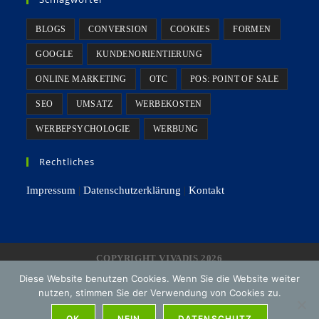
BLOGS
CONVERSION
COOKIES
FORMEN
GOOGLE
KUNDENORIENTIERUNG
ONLINE MARKETING
OTC
POS: POINT OF SALE
SEO
UMSATZ
WERBEKOSTEN
WERBEPSYCHOLOGIE
WERBUNG
Rechtliches
Impressum
|
Datenschutzerklärung
|
Kontakt
COPYRIGHT VIVADIS 2026
Diese Website benutzen Cookies. Wenn Sie die Website weiter
nutzen, stimmen Sie der Verwendung von Cookies zu.
OK
NEIN
DATENSCHUTZ