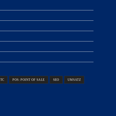
TC
POS: POINT OF SALE
SEO
UMSATZ