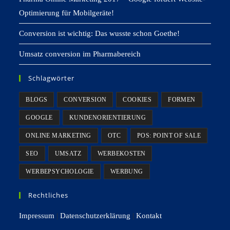
Optimierung für Mobilgeräte!
Conversion ist wichtig: Das wusste schon Goethe!
Umsatz conversion im Pharmabereich
Schlagwörter
BLOGS
CONVERSION
COOKIES
FORMEN
GOOGLE
KUNDENORIENTIERUNG
ONLINE MARKETING
OTC
POS: POINT OF SALE
SEO
UMSATZ
WERBEKOSTEN
WERBEPSYCHOLOGIE
WERBUNG
Rechtliches
Impressum
|
Datenschutzerklärung
|
Kontakt