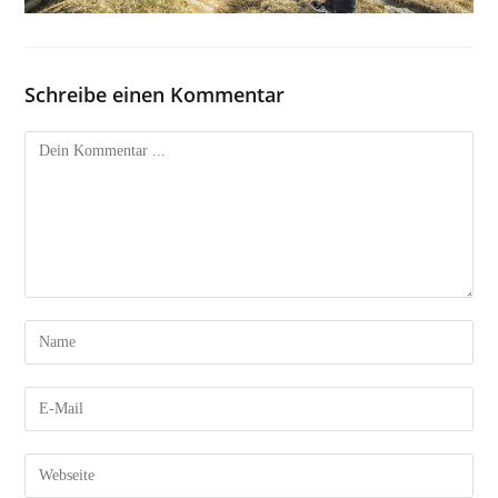
Schreibe einen Kommentar
Kommentieren
Gib
deinen
Namen
Gib
oder
deine
Benutzernamen
E-
Gib
zum
Mail-
deine