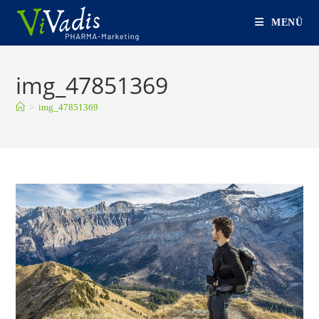
Zum
MENÜ
Inhalt
springen
img_47851369
>
img_47851369