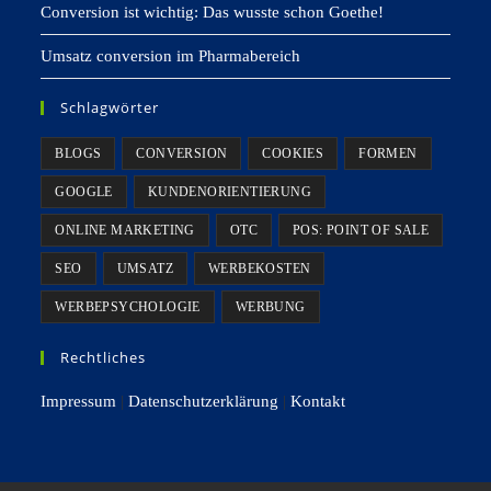
Conversion ist wichtig: Das wusste schon Goethe!
Umsatz conversion im Pharmabereich
Schlagwörter
BLOGS
CONVERSION
COOKIES
FORMEN
GOOGLE
KUNDENORIENTIERUNG
ONLINE MARKETING
OTC
POS: POINT OF SALE
SEO
UMSATZ
WERBEKOSTEN
WERBEPSYCHOLOGIE
WERBUNG
Rechtliches
Impressum
|
Datenschutzerklärung
|
Kontakt