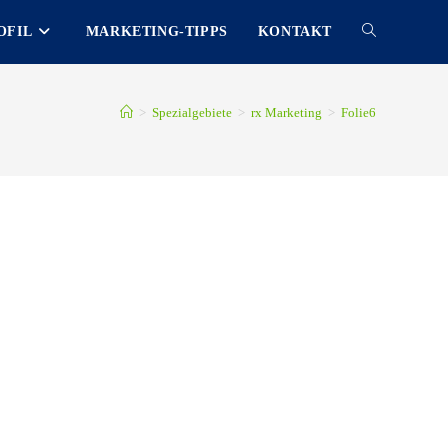
OFIL
MARKETING-TIPPS
KONTAKT
TOGGLE
WEBSITE
>
Spezialgebiete
>
rx Marketing
>
Folie6
SEARCH