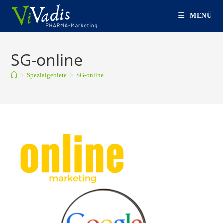
Zum
MENÜ
Inhalt
springen
SG-online
>
Spezialgebiete
>
SG-online