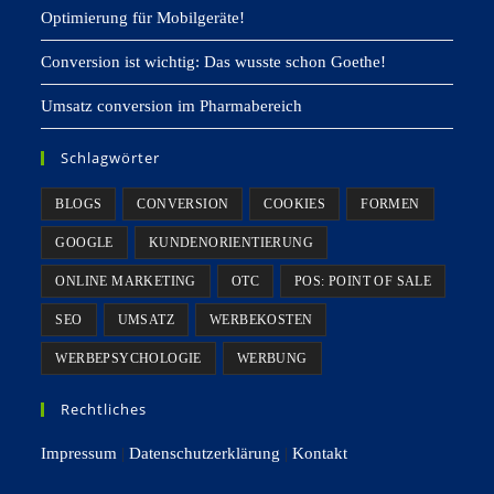
Optimierung für Mobilgeräte!
Conversion ist wichtig: Das wusste schon Goethe!
Umsatz conversion im Pharmabereich
Schlagwörter
BLOGS
CONVERSION
COOKIES
FORMEN
GOOGLE
KUNDENORIENTIERUNG
ONLINE MARKETING
OTC
POS: POINT OF SALE
SEO
UMSATZ
WERBEKOSTEN
WERBEPSYCHOLOGIE
WERBUNG
Rechtliches
Impressum
|
Datenschutzerklärung
|
Kontakt