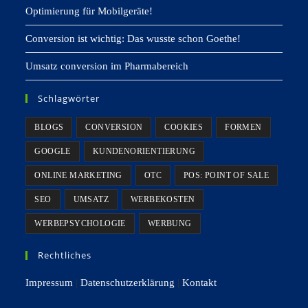
Optimierung für Mobilgeräte!
Conversion ist wichtig: Das wusste schon Goethe!
Umsatz conversion im Pharmabereich
Schlagwörter
BLOGS
CONVERSION
COOKIES
FORMEN
GOOGLE
KUNDENORIENTIERUNG
ONLINE MARKETING
OTC
POS: POINT OF SALE
SEO
UMSATZ
WERBEKOSTEN
WERBEPSYCHOLOGIE
WERBUNG
Rechtliches
Impressum
|
Datenschutzerklärung
|
Kontakt