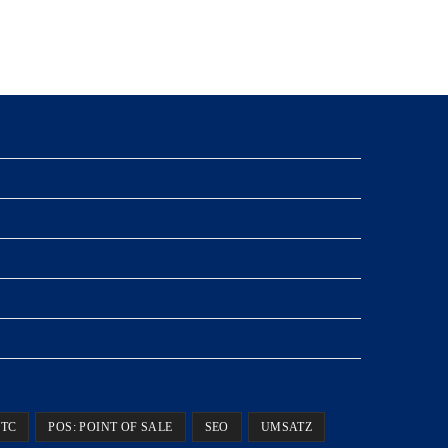
TC
POS: POINT OF SALE
SEO
UMSATZ