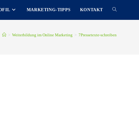
OFIL
MARKETING-TIPPS
KONTAKT
TOGGLE
WEBSITE
>
Weiterbildung im Online Marketing
>
7Pressetexte-schreiben
SEARCH