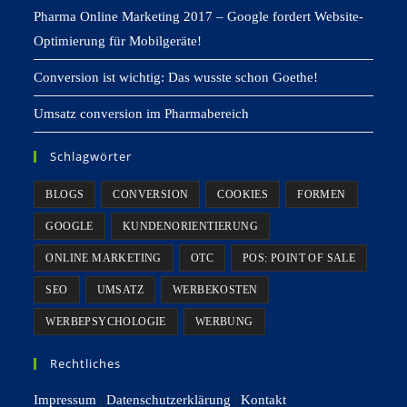
Pharma Online Marketing 2017 – Google fordert Website-
Optimierung für Mobilgeräte!
Conversion ist wichtig: Das wusste schon Goethe!
Umsatz conversion im Pharmabereich
Schlagwörter
BLOGS
CONVERSION
COOKIES
FORMEN
GOOGLE
KUNDENORIENTIERUNG
ONLINE MARKETING
OTC
POS: POINT OF SALE
SEO
UMSATZ
WERBEKOSTEN
WERBEPSYCHOLOGIE
WERBUNG
Rechtliches
Impressum
|
Datenschutzerklärung
|
Kontakt