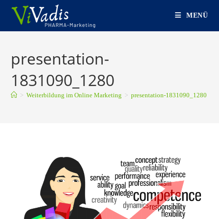
Zum
MENÜ
Inhalt
springen
presentation-
1831090_1280
>
Weiterbildung im Online Marketing
>
presentation-1831090_1280