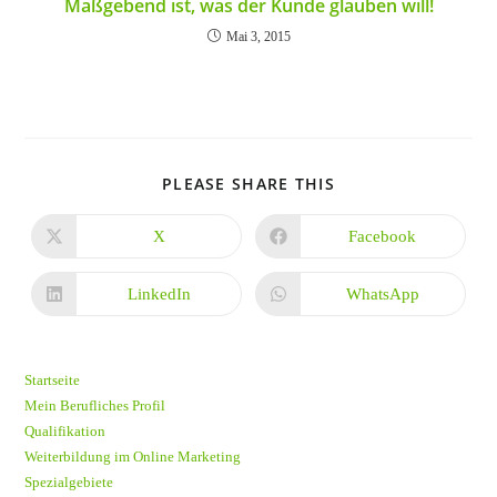
Maßgebend ist, was der Kunde glauben will!
Mai 3, 2015
DIESEN
PLEASE SHARE THIS
INHALT
TEILEN
X
Facebook
Öffnet
Öffnet
in
in
einem
einem
neuen
neuen
LinkedIn
WhatsApp
Öffnet
Öffnet
Fenster
Fenster
in
in
einem
einem
neuen
neuen
Fenster
Fenster
Startseite
Mein Berufliches Profil
Qualifikation
Weiterbildung im Online Marketing
Spezialgebiete