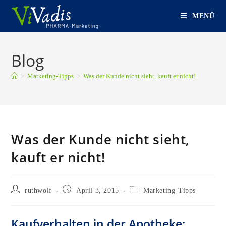
Zum
MENÜ
Inhalt
springen
Blog
>
Marketing-Tipps
>
Was der Kunde nicht sieht, kauft er nicht!
Was der Kunde nicht sieht,
kauft er nicht!
Beitrags-
Beitrag
Beitrags-
ruthwolf
April 3, 2015
Marketing-Tipps
Autor:
veröffentlicht:
Kategorie:
Kaufverhalten in der Apotheke: