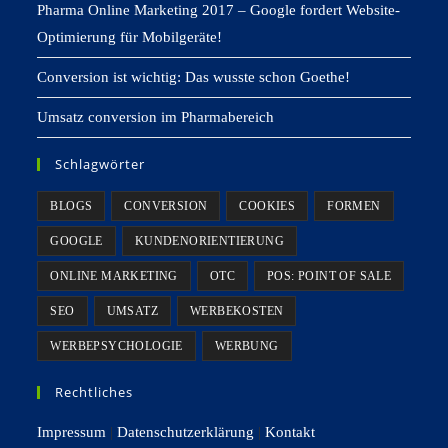
Pharma Online Marketing 2017 – Google fordert Website-
Optimierung für Mobilgeräte!
Conversion ist wichtig: Das wusste schon Goethe!
Umsatz conversion im Pharmabereich
Schlagwörter
BLOGS
CONVERSION
COOKIES
FORMEN
GOOGLE
KUNDENORIENTIERUNG
ONLINE MARKETING
OTC
POS: POINT OF SALE
SEO
UMSATZ
WERBEKOSTEN
WERBEPSYCHOLOGIE
WERBUNG
Rechtliches
Impressum
|
Datenschutzerklärung
|
Kontakt