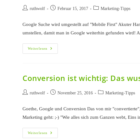
Beitrags-
Beitrag
Beitrags-
ruthwolf
Februar 15, 2017
Marketing-Tipps
Autor:
veröffentlicht:
Kategorie:
Google Suche wird umgestellt auf "Mobile First" Akuter Ha
umstellen, damit man in Google weiterhin gefunden wird! 
Pharma
Weiterlesen
Online
Marketing
2017
–
Google
Fordert
Conversion ist wichtig: Das wu
Website-
Optimierung
Für
Beitrags-
Mobilgeräte!
Beitrag
Beitrags-
ruthwolf
November 25, 2016
Marketing-Tipps
Autor:
veröffentlicht:
Kategorie:
Goethe, Google und Conversion Das von mir "convertierte",
Marketing geht: ;-) "Wie alles sich zum Ganzen webt, Eins
Conversion
Weiterlesen
Ist