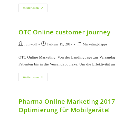
Pharma
Weiterlesen
Google
Werbung
Für
Arzneimittel
Und
Healthcare-
OTC Online customer journey
Produkte
Mit
Neuen
Beitrags-
Einschränkungen
Beitrag
Beitrags-
ruthwolf
Februar 19, 2017
Marketing-Tipps
Autor:
veröffentlicht:
Kategorie:
OTC Online Marketing: Von der Landingpage zur Versandapo
Patienten bis in die Versandapotheke. Um die Effektivität u
OTC
Weiterlesen
Online
Customer
Journey
Pharma Online Marketing 2017 
Optimierung für Mobilgeräte!