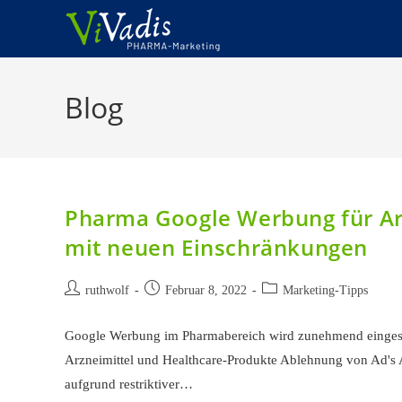
Zum
Inhalt
springen
Blog
Pharma Google Werbung für Ar
mit neuen Einschränkungen
Beitrags-
Beitrag
Beitrags-
ruthwolf
Februar 8, 2022
Marketing-Tipps
Autor:
veröffentlicht:
Kategorie:
Google Werbung im Pharmabereich wird zunehmend eingesch
Arzneimittel und Healthcare-Produkte Ablehnung von Ad's
aufgrund restriktiver…